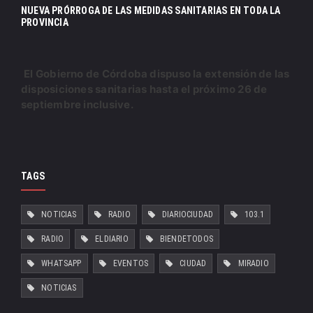
NUEVA PRÓRROGA DE LAS MEDIDAS SANITARIAS EN TODA LA
PROVINCIA
El Gobierno de Córdoba dispuso la extensión de las
disposiciones sanitarias hasta el próximo 26 de
septiembre inclusive.
TAGS
NOTICIAS
RADIO
DIARIOCIUDAD
103.1
RADIO
ELDIARIO
BIENDETODOS
WHATSAPP
EVENTOS
CIUDAD
MIRADIO
NOTICIAS