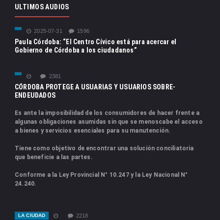
ULTIMOS AUDIOS
2025-07-31
1596
Paula Córdoba: “El Centro Cívico está para acercar el
Gobierno de Córdoba a los ciudadanos”
2381
CÓRDOBA PROTEGE A USUARIAS Y USUARIOS SOBRE-
ENDEUDADOS
Es ante la imposibilidad de los consumidores de hacer frente a
algunas obligaciones asumidas sin que se menoscabe el acceso
a bienes y servicios esenciales para su manutención.
Tiene como objetivo de encontrar una solución conciliatoria
que beneficie a las partes.
Conforme a la Ley Provincial N° 10.247 y la Ley Nacional N°
24.240.
LA CIUDAD
2218