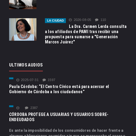
2026-08-05
110
LA CIUDAD
La Dra. Carmen Lerda consulta
a los afiliados de PAMI tras recibir una
propuesta para sumarse a "Generación
Marcos Juárez"
ULTIMOS AUDIOS
2025-07-31
1597
Paula Córdoba: “El Centro Cívico está para acercar el
Gobierno de Córdoba a los ciudadanos”
2387
CÓRDOBA PROTEGE A USUARIAS Y USUARIOS SOBRE-
ENDEUDADOS
Es ante la imposibilidad de los consumidores de hacer frente a
algunas obligaciones asumidas sin que se menoscabe el acceso