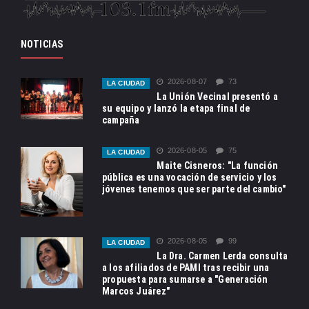
NOTICIAS
2026-08-07
73
LA CIUDAD
La Unión Vecinal presentó a
su equipo y lanzó la etapa final de
campaña
2026-08-05
75
LA CIUDAD
Maite Cisneros: "La función
pública es una vocación de servicio y los
jóvenes tenemos que ser parte del cambio"
2026-08-05
99
LA CIUDAD
La Dra. Carmen Lerda consulta
a los afiliados de PAMI tras recibir una
propuesta para sumarse a "Generación
Marcos Juárez"