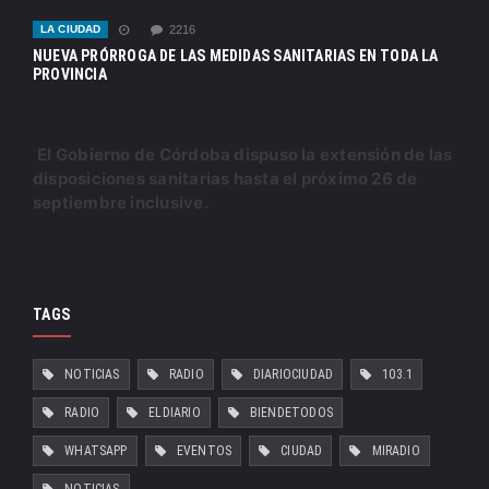
LA CIUDAD
2216
NUEVA PRÓRROGA DE LAS MEDIDAS SANITARIAS EN TODA LA
PROVINCIA
El Gobierno de Córdoba dispuso la extensión de las
disposiciones sanitarias hasta el próximo 26 de
septiembre inclusive.
TAGS
NOTICIAS
RADIO
DIARIOCIUDAD
103.1
RADIO
ELDIARIO
BIENDETODOS
WHATSAPP
EVENTOS
CIUDAD
MIRADIO