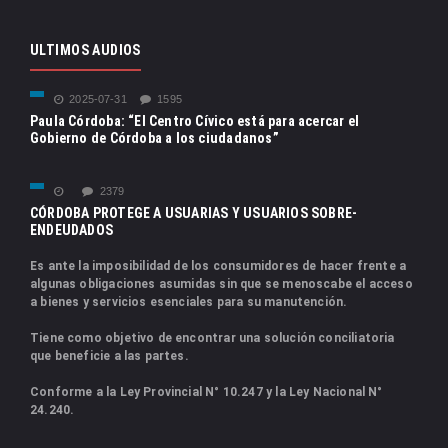
ULTIMOS AUDIOS
2025-07-31
1595
Paula Córdoba: “El Centro Cívico está para acercar el
Gobierno de Córdoba a los ciudadanos”
2379
CÓRDOBA PROTEGE A USUARIAS Y USUARIOS SOBRE-
ENDEUDADOS
Es ante la imposibilidad de los consumidores de hacer frente a
algunas obligaciones asumidas sin que se menoscabe el acceso
a bienes y servicios esenciales para su manutención.
Tiene como objetivo de encontrar una solución conciliatoria
que beneficie a las partes.
Conforme a la Ley Provincial N° 10.247 y la Ley Nacional N°
24.240.