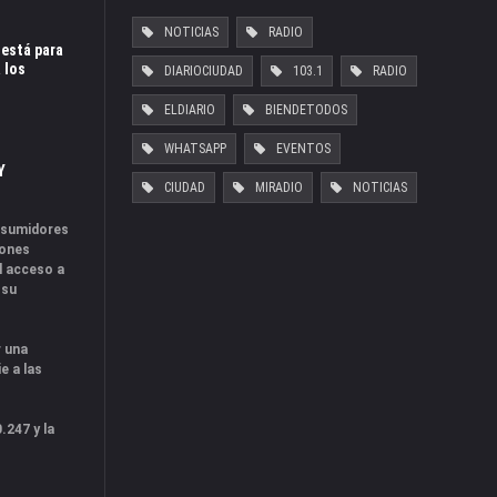
NOTICIAS
RADIO
 está para
 los
DIARIOCIUDAD
103.1
RADIO
ELDIARIO
BIENDETODOS
WHATSAPP
EVENTOS
Y
CIUDAD
MIRADIO
NOTICIAS
onsumidores
iones
l acceso a
 su
r una
e a las
.247 y la