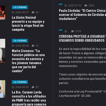
2025-07-31
1595
LA CIUDAD
Paula Córdoba: “El Centro Cívico
2026-08-07
60
acercar el Gobierno de Córdoba a
La Unión Vecinal
ciudadanos”
presentó a su equipo y
lanzó la etapa final de
campaña
2379
CÓRDOBA PROTEGE A USUARIAS 
USUARIOS SOBRE-ENDEUDADOS
LA CIUDAD
2026-08-05
72
Es ante la imposibilidad de los c
Maite Cisneros: "La
de hacer frente a algunas obligac
función pública es una
asumidas sin que se menoscabe e
vocación de servicio y
bienes y servicios esenciales para
los jóvenes tenemos
manutención.
que ser parte del
cambio"
Tiene como objetivo de encontra
solución conciliatoria que benefici
LA CIUDAD
partes.
2026-08-05
93
Conforme a la Ley Provincial N° 10
La Dra. Carmen Lerda
Ley Nacional N° 24.240.
consulta a los afiliados
de PAMI tras recibir una
propuesta para sumarse