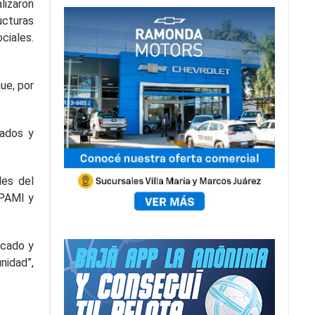
lizaron
ucturas
ciales.
ue, por
iados y
les del
 PAMI y
icado y
nidad”,