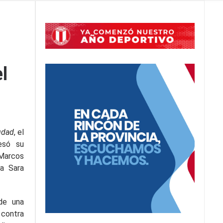
el
udad
, el
resó su
 Marcos
ta Sara
 de una
 contra